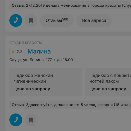
Отзыв
.
27.12.2019 делала мелирование в городе красоты (слуцк ул копыльская 12) Когда записывалась попросила записать к опытному мастеру! "Опытным мастером" оказалась Анастасия. 3 часа она творила, и сотворила желто рыжие пряди, с высветленными промежутками от затекания красящего состава, между корней
500
Отзывы
Все адреса
СТУДИЯ КРАСОТЫ
Малина
2.3
Слуцк, ул. Ленина, 177
до 16:00
Педикюр женский
Педикюр с покрыт
гигиенический
ногтей лаком
Цена по запросу
Цена по запросу
Отзыв
.
Здравствуйте, делала ногти 5 числа, сегодня (18 июля) решила сделать коррекцию и получила большой сюрприз в виде явной желтизны на одном ногте из 3 после наращивания ногтей хорошо что сделали пару ногтей, а не все (предположительно грибок), жду ответа что с ногтем, как это произошло и что с этим делать! Да кстати когда записывалась пыталась записа