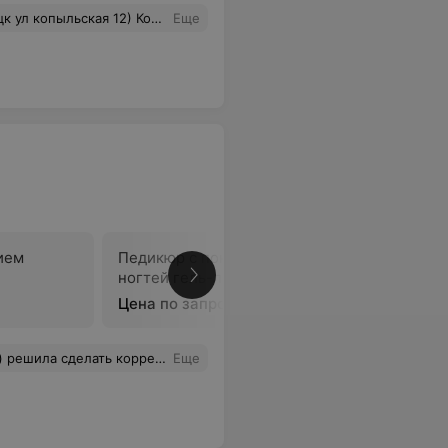
 и переходом в ранее мелированые волосы. Испорченное настроение и выкинутые на ветер деньги вам обеспечены, у этого мастера!
Еще
ием
Педикюр с покрытием
ногтей гель-лаком
В
Цена по запросу
ть на наращивание всех ногтей, а не на коррекцию и была замечательная фраза от мастера - хоть бы они все не отлетели. Но полное снятие так и не сделали.
Еще