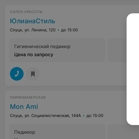
САЛОН КРАСОТЫ
ЮлианаСтиль
Слуцк, ул. Ленина, 120
до 15:00
Гигиенический педикюр
Цена по запросу
ПАРИКМАХЕРСКАЯ
Mon Ami
Слуцк, ул. Социалистическая, 144A
до 15:00
Педикюр