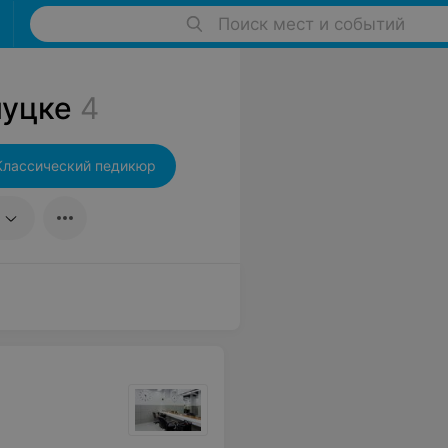
Поиск мест и событий
луцке
4
Классический педикюр