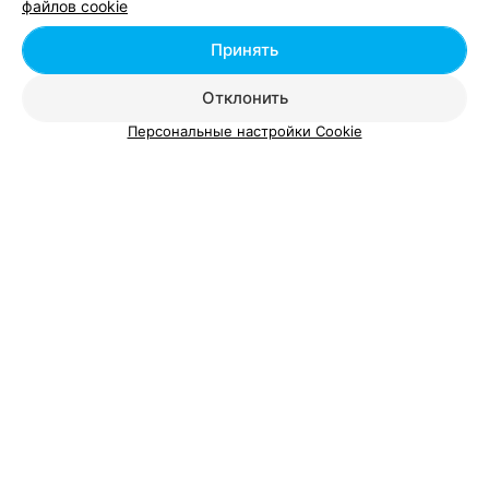
файлов cookie
Принять
​СТУДИЯ КРАСОТЫ И ЗДОРОВЬЯ
Отклонить
Шифали
Персональные настройки Cookie
Минск, ул. Максима Богдановича, 8
до 21:00
Смотрите также
Наращивание ногтей возле метро Немига в
Минске
Маникюр с гель-лаком возле метро Немига в
Минске
Маникюрные салоны у станции метро Немига в
Минске