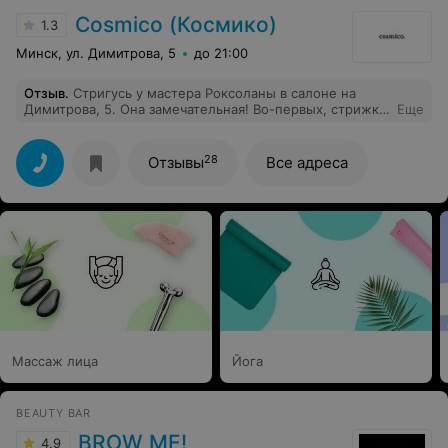
Cosmico (Космико)
1.3
Минск, ул. Димитрова, 5
до 21:00
Отзыв
.
Стригусь у мастера Роксоланы в салоне на
Димитрова, 5. Она замечательная! Во-первых, стрижка
Еще
всегда супер. Во-вторых, с ней очень приятно
общаться.
28
Отзывы
Все адреса
Массаж лица
Йога
BEAUTY BAR
BROW ME!
4.9