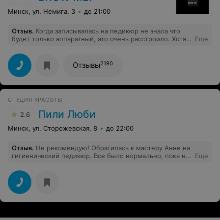
Минск, ул. Немига, 3
до 21:00
Отзыв
.
Когда записывалась на педикюр не знала что
будет только аппаратный, это очень расстроило. Хотя
Еще
мастер Татьяна все сделала замечательно, но
привычка делать классический педикюр оставила
небольшой осадок. Ещё хотелось бы отметить не
2190
Отзывы
очень удобное кресло и подставку для ног. Оно
создавало неудобство не только мне( все время
приходилось держать ногу на весу), но похоже и
мастеру. В целом работой мастера довольна.
СТУДИЯ КРАСОТЫ
Пили Люби
2.6
Минск, ул. Сторожевская, 8
до 22:00
Отзыв
.
Не рекомендую! Обратилась к мастеру Анне на
гигиенический педикюр. Все было нормально, пока не
Еще
предложили обработать бородавочку на пятке окисью
азота. Мастео сказала, что я ничего не почувствую, но
сбоку стопы (уже не пятка) стало пощипывать, а потом
и жечь, о чем я сообщила. На что мне ответили "такое
может быть". Придя домой, обнаружила на месте, где
жгло - два ожога. Написала Анне, на что онп ответила,
что себе на ногу тоже попала. Что меня совершенно
не успокоило. Мастер даже не извинилась, а у меня