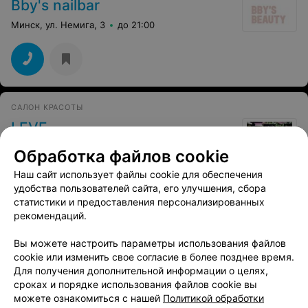
Bby's nailbar
Минск, ул. Немига, 3
до 21:00
САЛОН КРАСОТЫ
LEVE
Минск, ул. Герцена, 2
до 22:00
Обработка файлов cookie
Наш сайт использует файлы cookie для обеспечения
удобства пользователей сайта, его улучшения, сбора
статистики и предоставления персонализированных
рекомендаций.
НЕЙЛ-БАР
Вы можете настроить параметры использования файлов
Matiss на Немиге
cookie или изменить свое согласие в более позднее время.
Минск, ул. Немига, 3
до 21:00
Для получения дополнительной информации о целях,
сроках и порядке использования файлов cookie вы
можете ознакомиться с нашей
Политикой обработки