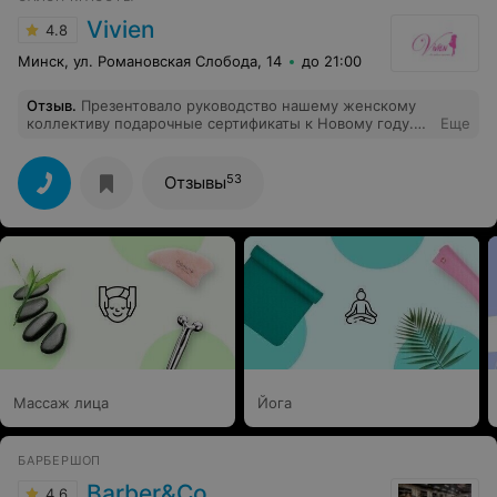
Vivien
4.8
Минск, ул. Романовская Слобода, 14
до 21:00
Отзыв
.
Презентовало руководство нашему женскому
коллективу подарочные сертификаты к Новому году.
Еще
Хочу выразить огромную благодарность салону
красоты "Вивиен" за великолепное обслуживание.
Отдельная благодарность Славе и Инне, а также Ольге
53
Отзывы
- все было на высшем уровне, и массажи, и спа-уходы!
Массаж лица
Йога
БАРБЕРШОП
Barber&Co
4.6