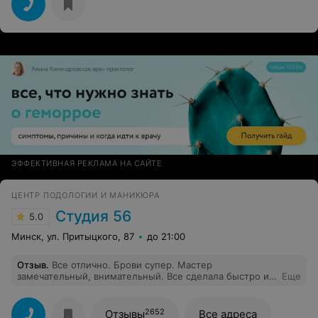
маленьких сыновей, всегда подстрижет так как нужно,
что зачастую не получается у других парикмахеров.
Светлана всегда на позитиве и в хорошем настроении,
что очень важно для клиента!!! Спасибо большое
хозяину парикмахерской за такого парикмахера!!!
ЭФФЕКТИВНАЯ РЕКЛАМА НА САЙТЕ
ЦЕНТР ПОДОЛОГИИ И МАНИКЮРА
Студия 56
5.0
Минск, ул. Притыцкого, 87
до 21:00
Отзыв
.
Все отлично. Брови супер. Мастер
замечательный, внимательный. Все сделала быстро и
Еще
профессионально.
2652
Отзывы
Все адреса