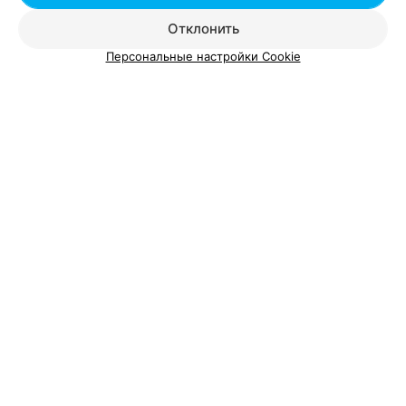
Кунцевщина в Минске
Отклонить
Персональные настройки Cookie
Добавить компанию
Добавить специалиста
О проекте
Новости проекта
Размещение рекламы
Вакансии
Публичный договор
Способы оплаты
Публичный договор по использованию сервиса
«Афиша»
Пользовательское соглашение
Написать в поддержку