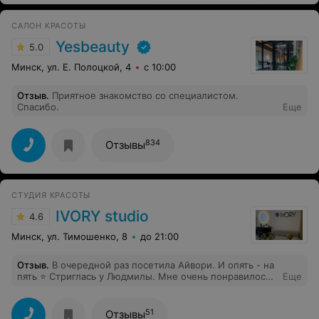
САЛОН КРАСОТЫ
Yesbeauty
5.0
Минск, ул. Е. Полоцкой, 4
с 10:00
Отзыв
.
Приятное знакомство со специалистом.
Спасибо.
Еще
834
Отзывы
СТУДИЯ КРАСОТЫ
IVORY studio
4.6
Минск, ул. Тимошенко, 8
до 21:00
Отзыв
.
В очередной раз посетила Айвори. И опять - на
пять ⭐ Стриглась у Людмилы. Мне очень понравилось.
Еще
Хотела классическое каре, однако, доверилась
рекомендациям и не прогадала. Большая
благодарность мастеру Людмиле!!! Уходила с улыбкой
51
Отзывы