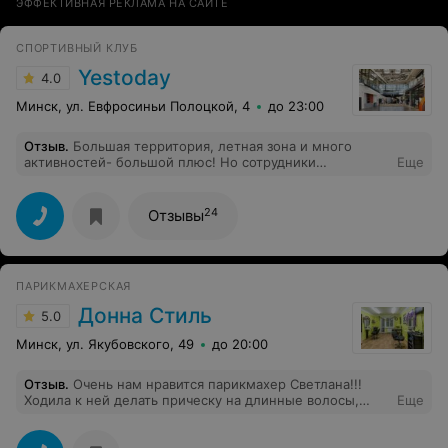
ЭФФЕКТИВНАЯ РЕКЛАМА НА САЙТЕ
СПОРТИВНЫЙ КЛУБ
Yestoday
4.0
Минск, ул. Евфросиньи Полоцкой, 4
до 23:00
Отзыв
.
Большая территория, летная зона и много
активностей- большой плюс! Но сотрудники
Еще
абсолютно не обученные, работают как умеют. Диана
на летней зоне не может решить ни один вопрос, зато
легко может согнать вас с лежака. На мой отзыв о
24
Отзывы
проблеме сказала: да да, я послушаю ваше мнение. На
ресепшене ждала пока подключат камеру для фото
при покупке абонемента, до этого ждала сотрудника
который сможет продать абонемент. Руководство,
ПАРИКМАХЕРСКАЯ
пожалуйста, займитесь вашим персоналом- это не
годится.
Донна Стиль
5.0
Минск, ул. Якубовского, 49
до 20:00
Отзыв
.
Очень нам нравится парикмахер Светлана!!!
Ходила к ней делать прическу на длинные волосы,
Еще
осталась очень довольна и меня отметили на
торжестве))) , а также вожу к ней подстригать двух