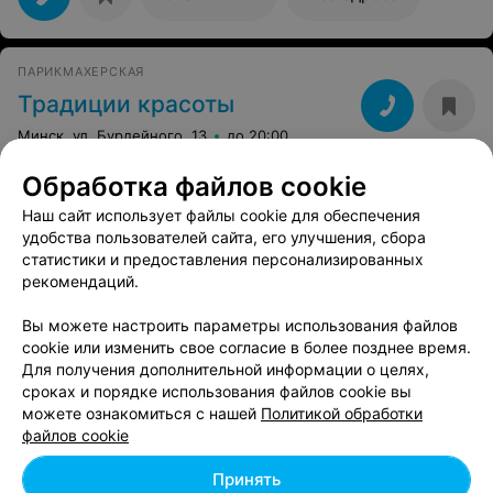
ПАРИКМАХЕРСКАЯ
Традиции красоты
Минск, ул. Бурдейного, 13
до 20:00
Обработка файлов cookie
Наш сайт использует файлы cookie для обеспечения
Смотрите также
удобства пользователей сайта, его улучшения, сбора
статистики и предоставления персонализированных
рекомендаций.
Наращивание ногтей возле метро Кунцевщина в
Минске
Вы можете настроить параметры использования файлов
cookie или изменить свое согласие в более позднее время.
Для получения дополнительной информации о целях,
Долговременное покрытие ногтей возле метро
сроках и порядке использования файлов cookie вы
Кунцевщина в Минске
можете ознакомиться с нашей
Политикой обработки
файлов cookie
Маникюрные салоны у станции метро
Принять