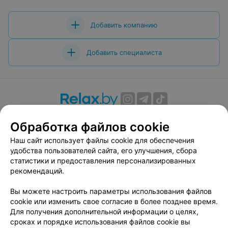
Добавить компанию
Добавить специалиста
О проекте
Новости проекта
Размещение рекламы
Обработка файлов cookie
Вакансии
Публичный договор
Способы оплаты
Наш сайт использует файлы cookie для обеспечения
Публичный договор по использованию сервиса
удобства пользователей сайта, его улучшения, сбора
«Афиша»
статистики и предоставления персонализированных
Пользовательское соглашение
рекомендаций.
Написать в поддержку
Вы можете настроить параметры использования файлов
Связаться по вопросам сотрудничества
cookie или изменить свое согласие в более позднее время.
Написать руководителю relax.by
Для получения дополнительной информации о целях,
сроках и порядке использования файлов cookie вы
Персональные настройки cookie