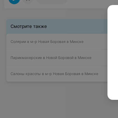
Смотрите также
Солярии в м-р Новая Боровая в Минске
Парикмахерские в Новой Боровой в Минске
Салоны красоты в м-р Новая Боровая в Минске