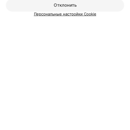
Отклонить
Персональные настройки Cookie
Добавить компанию
Добавить специалиста
О проекте
Новости проекта
Размещение рекламы
Вакансии
Публичный договор
Способы оплаты
Публичный договор по использованию сервиса
«Афиша»
Пользовательское соглашение
Написать в поддержку