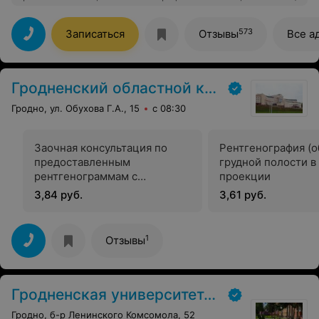
внимание. Благодаря Вам, я уже определенное время
(длительное), живу полноценной жизнью. Здоровья
Вам, Андрей Николаевич, успехов в работе.
573
Записаться
Отзывы
Все а
Гродненский областной клинический центр «Психиатрия-наркология»
Гродно, ул. Обухова Г.А., 15
с 08:30
Заочная консультация по
Рентгенография (о
предоставленным
грудной полости в
рентгенограммам с
проекции
оформлением протокола
3,84 руб.
3,61 руб.
1
Отзывы
Гродненская университетская клиника
Гродно, б-р Ленинского Комсомола, 52