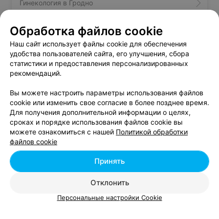
Гинекология в Гродно
Обработка файлов cookie
Проктология в Гродно
Наш сайт использует файлы cookie для обеспечения
удобства пользователей сайта, его улучшения, сбора
Дерматология в Гродно
статистики и предоставления персонализированных
рекомендаций.
Вы можете настроить параметры использования файлов
cookie или изменить свое согласие в более позднее время.
Для получения дополнительной информации о целях,
сроках и порядке использования файлов cookie вы
Добавить компанию
можете ознакомиться с нашей
Политикой обработки
файлов cookie
Добавить специалиста
Принять
Отклонить
Персональные настройки Cookie
О проекте
Новости проекта
Размещение рекламы