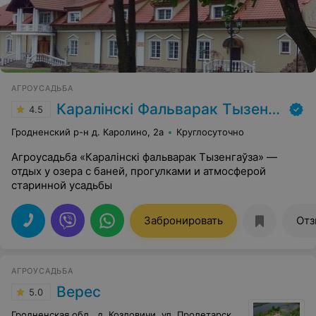
АГРОУСАДЬБА
Каралінскі Фальварак Тызенгаўза
4.5
Гродненский р-н д. Каролино, 2а
Круглосуточно
Агроусадьба «Каралінскі фальварак Тызенгаўза» —
отдых у озера с баней, прогулками и атмосферой
старинной усадьбы
Забронировать
Отз
АГРОУСАДЬБА
Верес
5.0
Гродненская обл., д. Козловичи, ул. Пролетарская, 73