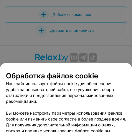
Добавить компанию
Добавить специалиста
О проекте
Новости проекта
Размещение рекламы
Обработка файлов cookie
Вакансии
Публичный договор
Способы оплаты
Публичный договор по использованию сервиса
Наш сайт использует файлы cookie для обеспечения
«Афиша»
удобства пользователей сайта, его улучшения, сбора
статистики и предоставления персонализированных
Пользовательское соглашение
рекомендаций.
Написать в поддержку
Вы можете настроить параметры использования файлов
Связаться по вопросам сотрудничества
cookie или изменить свое согласие в более позднее время.
Написать руководителю relax.by
Для получения дополнительной информации о целях,
Персональные настройки cookie
сроках и порядке использования файлов cookie вы