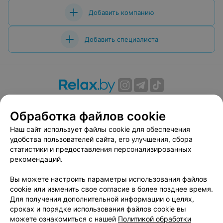
Добавить компанию
Добавить специалиста
О проекте
Новости проекта
Размещение рекламы
Обработка файлов cookie
Вакансии
Публичный договор
Способы оплаты
Публичный договор по использованию сервиса
Наш сайт использует файлы cookie для обеспечения
«Афиша»
удобства пользователей сайта, его улучшения, сбора
статистики и предоставления персонализированных
Пользовательское соглашение
рекомендаций.
Написать в поддержку
Вы можете настроить параметры использования файлов
Связаться по вопросам сотрудничества
cookie или изменить свое согласие в более позднее время.
Написать руководителю relax.by
Для получения дополнительной информации о целях,
Персональные настройки cookie
сроках и порядке использования файлов cookie вы
можете ознакомиться с нашей
Политикой обработки
Обработка персональных данных