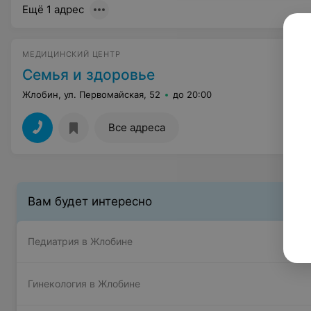
Ещё 1 адрес
МЕДИЦИНСКИЙ ЦЕНТР
Семья и здоровье
Жлобин, ул. Первомайская, 52
до 20:00
Все адреса
Вам будет интересно
Педиатрия в Жлобине
Гинекология в Жлобине