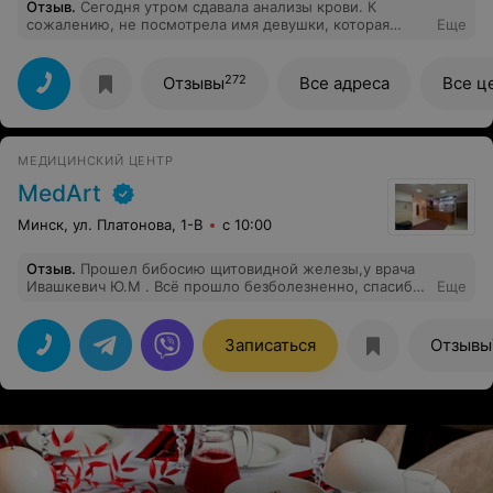
Отзыв
.
Сегодня утром сдавала анализы крови. К
сожалению, не посмотрела имя девушки, которая
Еще
брала анализ, но она просто невероятно приятная.
Пожалуйста, передайте ей большое спасибо за ее
понимание и доброту к таким боящимся людям, как я:)
272
Отзывы
Все адреса
Все ц
МЕДИЦИНСКИЙ ЦЕНТР
MedArt
Минск, ул. Платонова, 1-В
с 10:00
Отзыв
.
Прошел бибосию щитовидной железы,у врача
Ивашкевич Ю.М . Всё прошло безболезненно, спасибо
Еще
врачу за его профессионализм
Записаться
Отзывы