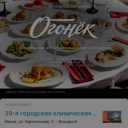
так же допустил несколько ошибок (видимо, у врача
серьезные проблемы с владением ПК), диагноз им
поставленный, в последствии, оказался неверным.
После посещения Байрашевского у меня остался
тяжелый осадок на весь день, а надо было еще как-то
ехать на работу после всего этого ужаса. Больше
никогда не буду пользоваться его услугами.
ЭФФЕКТИВНАЯ РЕКЛАМА НА САЙТЕ
ПОЛИКЛИНИКА
39-я городская клиническая поликлиника
Минск, ул. Каролинская, 3
Выходной