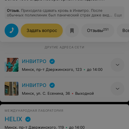
Отзыв
.
Приходила сдавать кровь в Инвитро. После
обычных поликлиник был панический страх даже вида
Еще
иглы. Но тут настолько аккуратно и безболезненно все
делают. Спасибо большое врачам и вежливым
администраторам.
251
Задать вопрос
Отзывы
Вс
ДРУГИЕ АДРЕСА СЕТИ
ИНВИТРО
Минск, пр-т Дзержинского, 123
до 14:00
ИНВИТРО
Минск, ул. С. Есенина, 36
Выходной
МЕЖДУНАРОДНАЯ ЛАБОРАТОРИЯ
HELIX
Минск, пр-т Дзержинского, 119
до 14:00