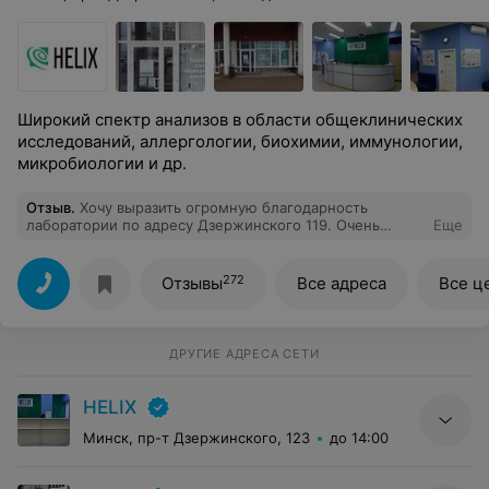
Широкий спектр анализов в области общеклинических
исследований, аллергологии, биохимии, иммунологии,
микробиологии и др.
Отзыв
.
Хочу выразить огромную благодарность
лаборатории по адресу Дзержинского 119. Очень
Еще
оперативно выручили 10.08.2018, когда лаборатория
Инвитро сильно подвела. На прощание очень
приветливая администратор угостила шоколадкой и
272
Отзывы
Все адреса
Все ц
кофе, что, вот честно, подняло настроение на весь
день! Если, не дай Бог, ещё раз столкнусь с болезнями
и анализами - только к Вам! Спасибо большое!
ДРУГИЕ АДРЕСА СЕТИ
HELIX
Минск, пр-т Дзержинского, 123
до 14:00