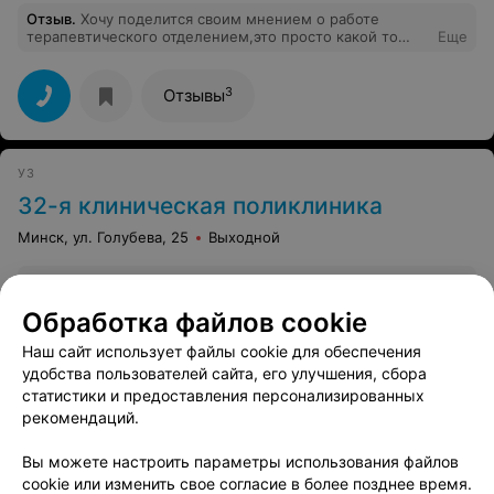
Отзыв
.
Хочу поделится своим мнением о работе
терапевтического отделением,это просто какой то
Еще
кошмар насколько долго идёт прием у терапевта,и по
талонам и без талонов прием 5 больных идёт 2 часа
20 минут .это ужас.когда же наконец то медицина
3
Отзывы
начнет работать нормально . Медлительные врачи ,Каб
346,348
УЗ
32-я клиническая поликлиника
Минск, ул. Голубева, 25
Выходной
Отзыв
.
Просто ужасное отношение к пациентам и
безответное отношение к лечению.
Еще
Обработка файлов cookie
Наш сайт использует файлы cookie для обеспечения
5
Отзывы
удобства пользователей сайта, его улучшения, сбора
статистики и предоставления персонализированных
рекомендаций.
Вы можете настроить параметры использования файлов
cookie или изменить свое согласие в более позднее время.