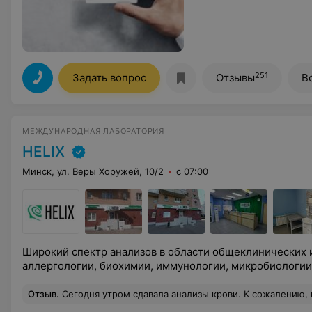
251
Задать вопрос
Отзывы
В
МЕЖДУНАРОДНАЯ ЛАБОРАТОРИЯ
HELIX
Минск, ул. Веры Хоружей, 10/2
с 07:00
Широкий спектр анализов в области общеклинических 
аллергологии, биохимии, иммунологии, микробиологии 
Отзыв
.
Сегодня утром сдавала анализы крови. К сожалению, не посмотрела имя девушки, которая брала анализ, но она просто невероятно приятная. Пожалуйста, передайте ей бол