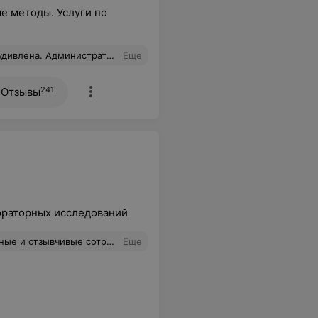
е методы. Услуги по
елала безболезненно и быстро. Отличная лаборатория, рекомендую.
Еще
241
Отзывы
ораторных исследований
ки. Кровь берут безболезненно. Результат супер быстро
Еще