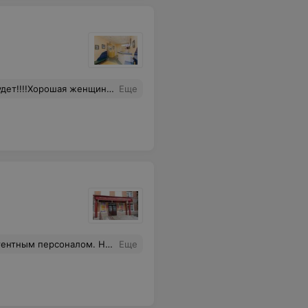
!!!Хорошая женщина и врач!
Еще
только сухое "Я вас слушаю", постановка диагноза и самое шедевральное - выписывание лекарства, которое строго запрещено при герпесе. Вот так здесь лечат, да, и еще на платной основе.
Еще