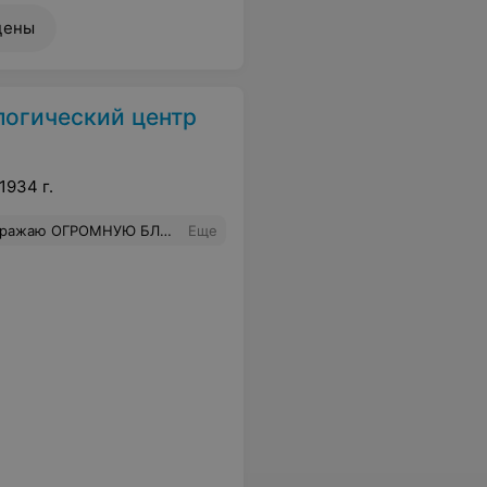
цены
логический центр
1934 г.
ам. Спасибо Вам за Ваши Золотые Руки и доброжилательность!!! Успехов Вам в Вашем нелегком труде! Берегите себя! Так же хотелось бы поблагодарить врача ультразвуковой диагностики Ирину Евгеньевну за высокий профессионализм и отличное знание своего дела!
Еще