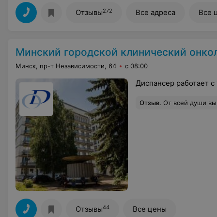
272
Отзывы
Все адреса
Все 
Минский городской клинический онко
Минск, пр-т Независимости, 64
с 08:00
Диспансер работает с 
Отзыв
.
От всей души выражаю ОГРОМНУЮ БЛАГОДАРНОСТЬ онкологу-хирургу отделения ОХО № 1 Айману Важиховичу за профессиональный подход к своей работе, за чуткое и внимательное отношение к своим пациент
44
Отзывы
Все цены