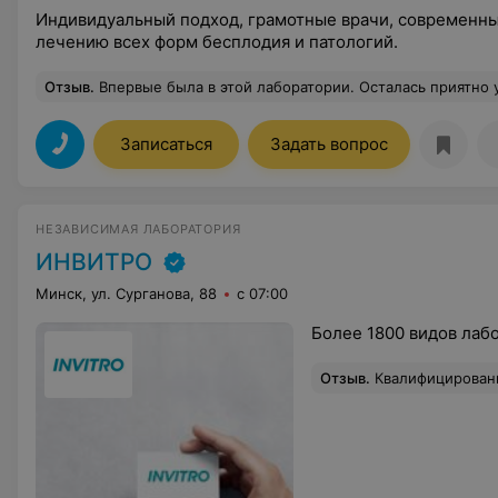
Индивидуальный подход, грамотные врачи, современны
лечению всех форм бесплодия и патологий.
Отзыв
.
Впервые была в этой лаборатории. Осталась приятно удивлена. Администратор энергичная, вежливая, оформила все быстро. Медсестра просто золотце, все сд
Записаться
Задать вопрос
НЕЗАВИСИМАЯ ЛАБОРАТОРИЯ
ИНВИТРО
Минск, ул. Сурганова, 88
с 07:00
Более 1800 видов лаб
Отзыв
.
Квалифицированные и отзывчивые сотрудни