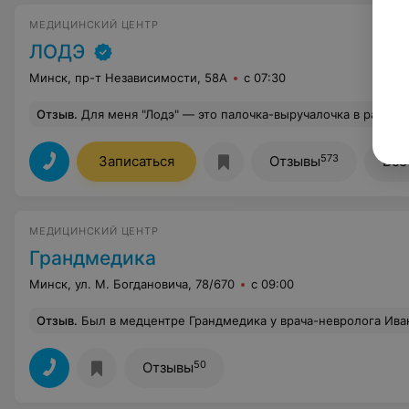
МЕДИЦИНСКИЙ ЦЕНТР
ЛОДЭ
Минск, пр-т Независимости, 58А
с 07:30
Отзыв
.
Для меня "Лодэ" — это палочка-выручалочка в разных ситуациях. За пару часов можно сдать анализы, сделать УЗИ, получить консультацию специалиста. Чисто, удобно, современное оборудование, а главное квалифицированные врачи, способные выслушать и помочь. Спасибо всем за добросовестную работу от руководства до 
573
Записаться
Отзывы
Все
МЕДИЦИНСКИЙ ЦЕНТР
Грандмедика
Минск, ул. М. Богдановича, 78/670
с 09:00
Отзыв
.
Был в медцентре Грандмедика у врача-невролога Ивановой. Врач просто супер, грамотная во все
50
Отзывы