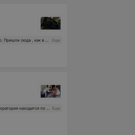
. Сейчас мы с мужем просто счастливы! Единственный достойный центр по лечению и нахождению инфекций! Ещё раз, спасибо за все!
Еще
 лет ребенку и др. Примерно за 2 дня перенесли время записи, хоть спросили смогу ли приехать, и то хорошо.
Еще