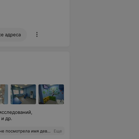
се адреса
исследований,
и др.
ьшое спасибо за ее понимание и доброту к таким боящимся людям, как я:)
Еще