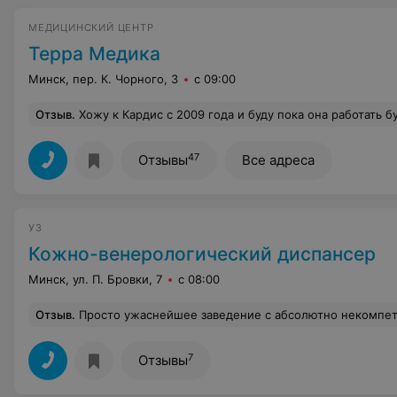
МЕДИЦИНСКИЙ ЦЕНТР
Терра Медика
Минск, пер. К. Чорного, 3
с 09:00
Отзыв
.
Хожу к Кардис с 2009 года и буду пока она работать будет!
47
Отзывы
Все адреса
УЗ
Кожно-венерологический диспансер
Минск, ул. П. Бровки, 7
с 08:00
Отзыв
.
Просто ужаснейшее заведение с абсолютно некомпетентным персоналом. На лице появилась сыпь. Так как прописка у меня не минская, пошла в платный кабинет. Думала, оно и к лучшему. В итоге - попала к заведующей каким-то из отделений Жданович Ж.С., которая предположила, что у меня простой укус насекомого. При рассмотрении сыпи под лупой на протяжении минут 3-5, сказала, что у меня герпес. Никаких вопросов от нее вообще не было, 
7
Отзывы