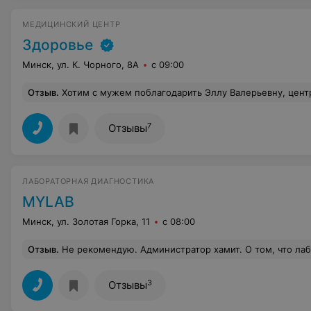
МЕДИЦИНСКИЙ ЦЕНТР
Здоровье
Минск, ул. К. Чорного, 8А
с 09:00
Отзыв
.
Хотим с мужем поблагодарить Эллу Валерьевну, центр. Пришли сюда , как в последнюю инстанцию по рекомендации. Проблема решена благодаря профессионализму врача и лаборатории. Причиной проблем были многие инфекции, которые другие лаборатории Минска не находили. Лечение заработать в районе полу-года
7
Отзывы
ЛАБОРАТОРНАЯ ДИАГНОСТИКА
MYLAB
Минск, ул. Золотая Горка, 11
с 08:00
Отзыв
.
Не рекомендую. Администратор хамит. О том, что лаборатория находится по другому адресу не предупредили и за это мне ещё и нагрубили. Администраторы не разбираются в анализах, которые предлагает фирма: заказывала пренатальной тест, спросили сколько
3
Отзывы