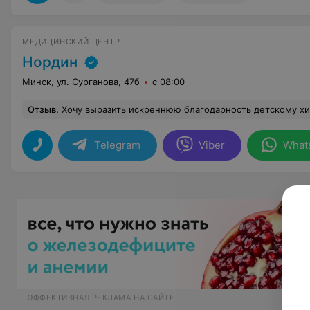
МЕДИЦИНСКИЙ ЦЕНТР
Нордин
Минск, ул. Сурганова, 47б
с 08:00
Отзыв
.
Хочу выразить искреннюю благодарность детскому хирургу Василию Александровичу Харитончику за профессионализм и внимательное отношение к моему ребенку. Врач провел тщательный осмотр, ответил на все
Telegram
Viber
What
ЭФФЕКТИВНАЯ РЕКЛАМА НА САЙТЕ