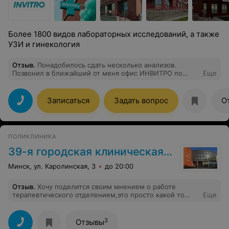
Более 1800 видов лабораторных исследований, а также
УЗИ и гинекология
Отзыв
.
Понадобилось сдать несколько анализов.
Позвонил в ближайший от меня офис ИНВИТРО по
Еще
телефону. Девушка вежливо объяснила, как готовиться
к процедуре забора крови. Пришлось только однажды
приехать в лабораторию, чтобы сдать анализ.
Записаться
Задать вопрос
О
Результаты получил по электронной почте. Заранее на
телефон пришло сообщение о готовности ответа.
Спасибо за оперативную работу, качественный сервис.
ПОЛИКЛИНИКА
39-я городская клиническая поликлиника
Минск, ул. Каролинская, 3
до 20:00
Отзыв
.
Хочу поделится своим мнением о работе
терапевтического отделением,это просто какой то
Еще
кошмар насколько долго идёт прием у терапевта,и по
талонам и без талонов прием 5 больных идёт 2 часа
20 минут .это ужас.когда же наконец то медицина
3
Отзывы
начнет работать нормально . Медлительные врачи ,Каб