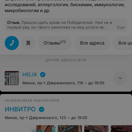
исследований, аллергологии, биохимии, иммунологии,
микробиологии и др.
Отзыв
.
Пришла сдать кровь на Победителей. Уже не в
первый раз, но такого ажиотажа на мед услуги за
Еще
деньги я еще не видела... Взяла талон, думала не
ждать, но тут из-за угла выбегает мед сестра, сияет
вся, улыбается, а дальше вторая...бегают улыбаются
272
Отзывы
Все адреса
Все ц
друг другу...Людей в холле - не пройти. Нее думаю,
постою еще..Стало интересно что там в кабинете
такое делают, что даже дети не плачут, выходя,
некоторые ... улыбаются!!! Короче, так и простояла
ДРУГИЕ АДРЕСА СЕТИ
больше часа, сдала кровь и довольная (сама не знаю
почему) пошла домой, а сейчас зашла на почту - рез
HELIX
готовы!!! Спасибо!!!
Минск, пр-т Дзержинского, 119
до 19:00
НЕЗАВИСИМАЯ ЛАБОРАТОРИЯ
ИНВИТРО
Минск, пр-т Дзержинского, 123
до 19:00