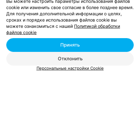
Вы можете настроить параметры использования файлов
cookie или изменить свое согласие в более позднее время.
Общий ПСА
АЛФ (альфа-фетоп
Для получения дополнительной информации о целях,
сроках и порядке использования файлов cookie вы
Цена по запросу
Цена по запросу
можете ознакомиться с нашей
Политикой обработки
файлов cookie
Принять
Отклонить
Персональные настройки Cookie
Добавить компанию
Добавить специалиста