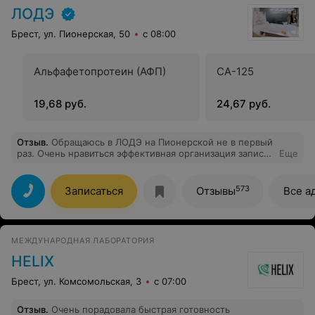
здоровья,счастья,удачи,успехов.
ЛОДЭ
Брест, ул. Пионерская, 50
с 08:00
Альфафетопротеин (АФП)
СА-125
19,68 руб.
24,67 руб.
Отзыв
.
Обращаюсь в ЛОДЭ на Пионерской не в первый
раз. Очень нравиться эффективная организация записи
Еще
и приема посетителей. Нет очередей, персонал всегда
вежлив. Работа администрации на высоком уровне.
573
Записаться
Отзывы
Все а
МЕЖДУНАРОДНАЯ ЛАБОРАТОРИЯ
HELIX
Брест, ул. Комсомольская, 3
с 07:00
Отзыв
.
Очень порадовала быстрая готовность