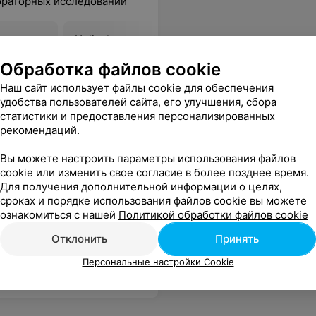
ораторных исследований
и,
Helicobacter pylori
Криптоспо
кале с
(антигенный тест) (кал)
(Cryptospo
Обработка файлов cookie
диарейный
антигенны
49,03 руб.
49,58 руб.
Наш сайт использует файлы cookie для обеспечения
удобства пользователей сайта, его улучшения, сбора
статистики и предоставления персонализированных
рекомендаций.
Вы можете настроить параметры использования файлов
cookie или изменить свое согласие в более позднее время.
се адреса
Для получения дополнительной информации о целях,
сроках и порядке использования файлов cookie вы можете
ознакомиться с нашей
Политикой обработки файлов cookie
Отклонить
Принять
Персональные настройки Cookie