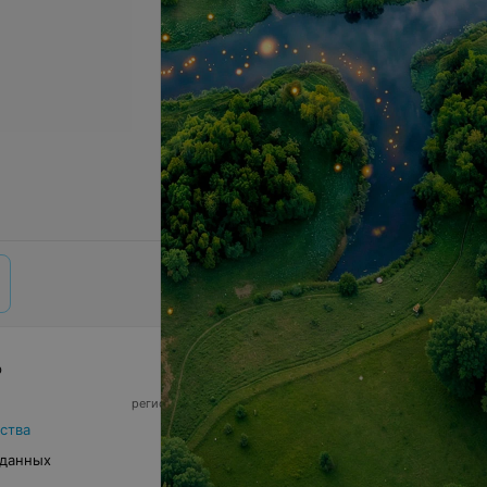
р
© 2026 ООО «Артокс Лаб», УНП 191700409,
регистрирующий орган - Минский горисполком
|
220012, Республика Беларусь, г. Минск,
ства
улица Толбухина, 2, пом. 16 | info@relax.by
 данных