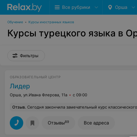
Все рубрики
Орша
Обучение
•
Курсы иностранных языков
Курсы турецкого языка в О
Фильтры
ОБРАЗОВАТЕЛЬНЫЙ ЦЕНТР
Лидер
Орша, ул.Ивана Флерова, 11а
с 09:00
Отзыв
.
Сегодня закончила замечательный курс классического массажа в городе Орша. От каждого занятия получала море позитивных эмоций и багаж нужных знаний! Сложно добираться до занятий. Курс дался легко, потому что теорию сразу закрепляли практикой под чутким взглядом преподавателя. Занятия проходили в теплой, дружелюбной атмосфере, во многом это, конечно, заслуга преподавателя! Хочу выразить благодарность Валентине Александровне не только за её профессионализм, но и за чуткость и внимательность к каждому из обучающихся! С Вами было очень интересно, познавательно, приятно обучаться, очень грустно было сегодня прощаться... "Лидер" спасибо за организацию таких замечательных кур
89
Отзывы
Все адреса