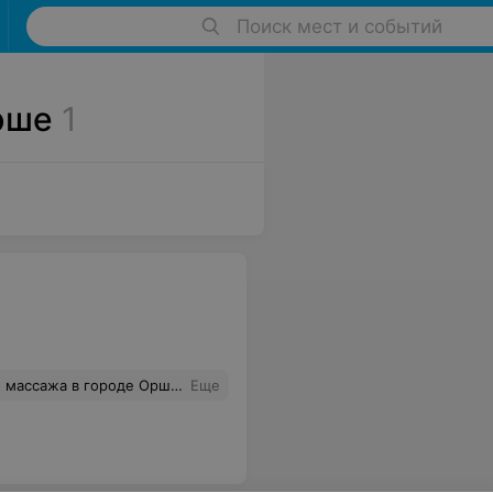
Поиск мест и событий
рше
1
сов в нашем городе, они не только дают образование и новые навыки, но и дарят приятные знакомства и общение с интересными людьми! И, да, спасибо "Лидер" за приятные подарочки, обязательно ими воспользуюсь)) Рекомендую всем курс массажа как и для себя, так и для дальнейшей работе в этой сфере!
Еще