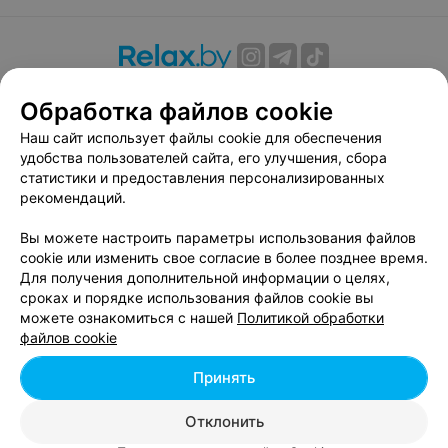
О проекте
Новости проекта
Размещение рекламы
Обработка файлов cookie
Вакансии
Публичный договор
Способы оплаты
Наш сайт использует файлы cookie для обеспечения
Публичный договор по использованию сервиса
удобства пользователей сайта, его улучшения, сбора
«Афиша»
статистики и предоставления персонализированных
Пользовательское соглашение
рекомендаций.
Написать в поддержку
Вы можете настроить параметры использования файлов
Связаться по вопросам сотрудничества
cookie или изменить свое согласие в более позднее время.
Написать руководителю relax.by
Для получения дополнительной информации о целях,
сроках и порядке использования файлов cookie вы
Персональные настройки cookie
можете ознакомиться с нашей
Политикой обработки
Обработка персональных данных
файлов cookie
Принять
© 2026 ООО «Артокс Лаб», УНП 191700409, регистрирующий орган -
Отклонить
Минский горисполком
| 220012, Республика Беларусь, г. Минск,