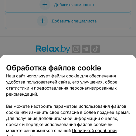
Добавить компанию
Добавить специалиста
О проекте
Новости проекта
Размещение рекламы
Обработка файлов cookie
Вакансии
Публичный договор
Способы оплаты
Публичный договор по использованию сервиса
Наш сайт использует файлы cookie для обеспечения
«Афиша»
удобства пользователей сайта, его улучшения, сбора
статистики и предоставления персонализированных
Пользовательское соглашение
рекомендаций.
Написать в поддержку
Вы можете настроить параметры использования файлов
Связаться по вопросам сотрудничества
cookie или изменить свое согласие в более позднее время.
Написать руководителю relax.by
Для получения дополнительной информации о целях,
Персональные настройки cookie
сроках и порядке использования файлов cookie вы
можете ознакомиться с нашей
Политикой обработки
Обработка персональных данных