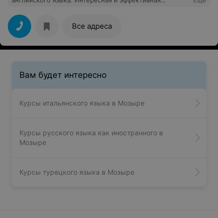
английского языка. Интересная и эффективная
Еще
программа, много фильмов. Очень интересные
учебники и пособия. Очень довольна преподавателем.
Главное в обучении на курсах не игнорировать
Все адреса
полученный материал и изучать все
вовремя,выполнять все домашние задания, и
обязательно будет положительный результат.
Вам будет интересно
Курсы итальянского языка в Мозыре
Курсы русского языка как иностранного в
Мозыре
Курсы турецкого языка в Мозыре