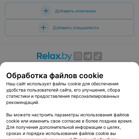
Добавить компанию
Добавить специалиста
О проекте
Новости проекта
Размещение рекламы
Обработка файлов cookie
Вакансии
Публичный договор
Способы оплаты
Публичный договор по использованию сервиса
Наш сайт использует файлы cookie для обеспечения
«Афиша»
удобства пользователей сайта, его улучшения, сбора
статистики и предоставления персонализированных
Пользовательское соглашение
рекомендаций.
Написать в поддержку
Вы можете настроить параметры использования файлов
Связаться по вопросам сотрудничества
cookie или изменить свое согласие в более позднее время.
Написать руководителю relax.by
Для получения дополнительной информации о целях,
Персональные настройки cookie
сроках и порядке использования файлов cookie вы