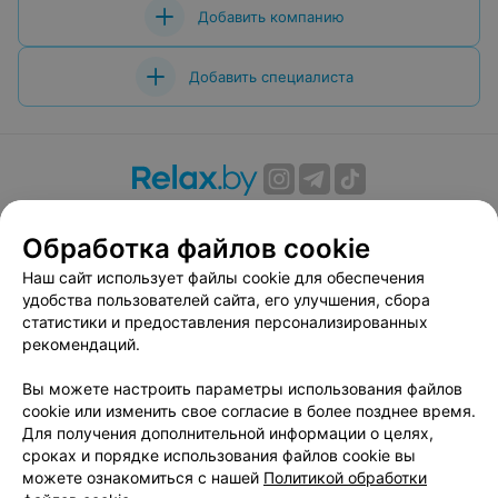
Добавить компанию
Добавить специалиста
О проекте
Новости проекта
Размещение рекламы
Обработка файлов cookie
Вакансии
Публичный договор
Способы оплаты
Публичный договор по использованию сервиса
Наш сайт использует файлы cookie для обеспечения
«Афиша»
удобства пользователей сайта, его улучшения, сбора
статистики и предоставления персонализированных
Пользовательское соглашение
рекомендаций.
Написать в поддержку
Вы можете настроить параметры использования файлов
Связаться по вопросам сотрудничества
cookie или изменить свое согласие в более позднее время.
Написать руководителю relax.by
Для получения дополнительной информации о целях,
Персональные настройки cookie
сроках и порядке использования файлов cookie вы
можете ознакомиться с нашей
Политикой обработки
Обработка персональных данных