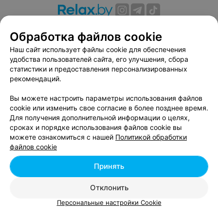
О проекте
Новости проекта
Размещение рекламы
Обработка файлов cookie
Вакансии
Публичный договор
Способы оплаты
Наш сайт использует файлы cookie для обеспечения
Публичный договор по использованию сервиса
удобства пользователей сайта, его улучшения, сбора
«Афиша»
статистики и предоставления персонализированных
Пользовательское соглашение
рекомендаций.
Написать в поддержку
Вы можете настроить параметры использования файлов
Связаться по вопросам сотрудничества
cookie или изменить свое согласие в более позднее время.
Написать руководителю relax.by
Для получения дополнительной информации о целях,
сроках и порядке использования файлов cookie вы
Персональные настройки cookie
можете ознакомиться с нашей
Политикой обработки
Обработка персональных данных
файлов cookie
Принять
© 2026 ООО «Артокс Лаб», УНП 191700409, регистрирующий орган -
Отклонить
Минский горисполком
| 220012, Республика Беларусь, г. Минск,
улица Толбухина, 2, пом. 16 | info@relax.by
Персональные настройки Cookie