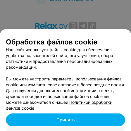
О проекте
Новости проекта
Размещение рекламы
Обработка файлов cookie
Вакансии
Публичный договор
Способы оплаты
Наш сайт использует файлы cookie для обеспечения
Публичный договор по использованию сервиса
удобства пользователей сайта, его улучшения, сбора
«Афиша»
статистики и предоставления персонализированных
Пользовательское соглашение
рекомендаций.
Написать в поддержку
Вы можете настроить параметры использования файлов
Связаться по вопросам сотрудничества
cookie или изменить свое согласие в более позднее время.
Написать руководителю relax.by
Для получения дополнительной информации о целях,
сроках и порядке использования файлов cookie вы
Персональные настройки cookie
можете ознакомиться с нашей
Политикой обработки
Обработка персональных данных
файлов cookie
Принять
© 2026 ООО «Артокс Лаб», УНП 191700409, регистрирующий орган -