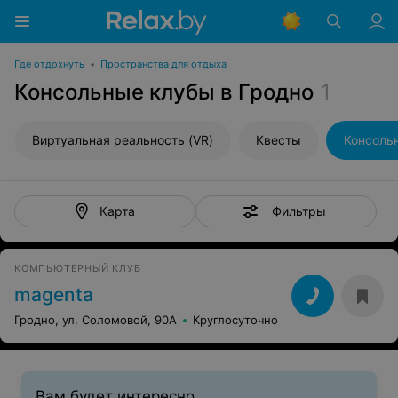
Где отдохнуть
•
Пространства для отдыха
Консольные клубы в Гродно
1
Виртуальная реальность (VR)
Квесты
Консоль
Фильтры
Карта
КОМПЬЮТЕРНЫЙ КЛУБ
magenta
Гродно, ул. Соломовой, 90А
Круглосуточно
Вам будет интересно