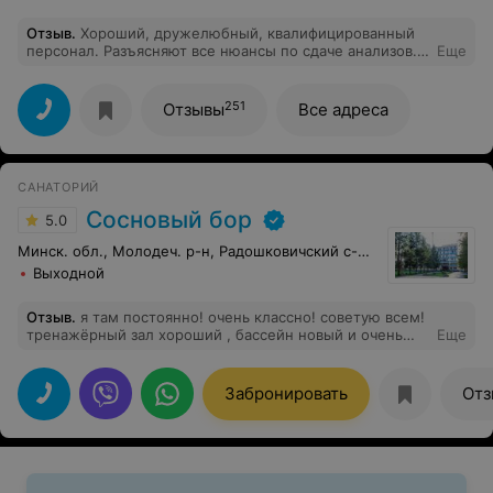
Отзыв
.
Хороший, дружелюбный, квалифицированный
персонал. Разъясняют все нюансы по сдаче анализов.
Еще
Профессиональный и качественный подход. Сдавал
анализ 12.12.2018. Только положительный отзыв.
Обязательно буду рекомендовать знакомым и буду
251
Отзывы
Все адреса
обращаться ещё.
САНАТОРИЙ
Сосновый бор
5.0
Минск. обл., Молодеч. р-н, Радошковичский c-с, 1
Выходной
Отзыв
.
я там постоянно! очень классно! советую всем!
тренажёрный зал хороший , бассейн новый и очень
Еще
красивый!
Забронировать
Отз