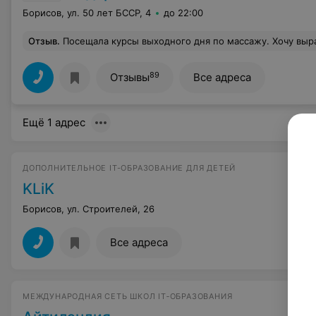
Борисов, ул. 50 лет БССР, 4
до 22:00
Отзыв
.
Посещала курсы выходного дня по массажу. Хочу выразить огромную благодарность преподавателю Юлии,отличный педагог и замечательный человек! Материал и приёмы усваивались и запоминались
89
Отзывы
Все адреса
Ещё 1 адрес
ДОПОЛНИТЕЛЬНОЕ IT-ОБРАЗОВАНИЕ ДЛЯ ДЕТЕЙ
KLiK
Борисов, ул. Строителей, 26
Все адреса
МЕЖДУНАРОДНАЯ СЕТЬ ШКОЛ IT‑ОБРАЗОВАНИЯ