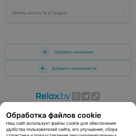
Школы искусств в Гродно
Добавить компанию
Добавить специалиста
О проекте
Новости проекта
Размещение рекламы
Обработка файлов cookie
Вакансии
Публичный договор
Способы оплаты
Публичный договор по использованию сервиса
Наш сайт использует файлы cookie для обеспечения
«Афиша»
удобства пользователей сайта, его улучшения, сбора
статистики и предоставления персонализированных