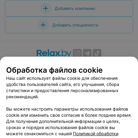
Добавить компанию
Добавить специалиста
О проекте
Новости проекта
Размещение рекламы
Обработка файлов cookie
Вакансии
Публичный договор
Способы оплаты
Наш сайт использует файлы cookie для обеспечения
Публичный договор по использованию сервиса
удобства пользователей сайта, его улучшения, сбора
«Афиша»
статистики и предоставления персонализированных
Пользовательское соглашение
рекомендаций.
Написать в поддержку
Вы можете настроить параметры использования файлов
Связаться по вопросам сотрудничества
cookie или изменить свое согласие в более позднее время.
Написать руководителю relax.by
Для получения дополнительной информации о целях,
сроках и порядке использования файлов cookie вы
Персональные настройки cookie
можете ознакомиться с нашей
Политикой обработки
Обработка персональных данных