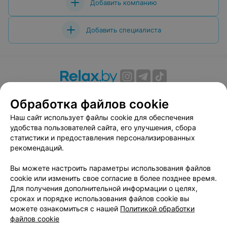
Добавить компанию
Добавить специалиста
О проекте
Новости проекта
Размещение рекламы
Обработка файлов cookie
Вакансии
Публичный договор
Способы оплаты
Наш сайт использует файлы cookie для обеспечения
Публичный договор по использованию сервиса
удобства пользователей сайта, его улучшения, сбора
«Афиша»
статистики и предоставления персонализированных
Пользовательское соглашение
рекомендаций.
Написать в поддержку
Вы можете настроить параметры использования файлов
Связаться по вопросам сотрудничества
cookie или изменить свое согласие в более позднее время.
Написать руководителю relax.by
Для получения дополнительной информации о целях,
сроках и порядке использования файлов cookie вы
Персональные настройки cookie
можете ознакомиться с нашей
Политикой обработки
Обработка персональных данных
файлов cookie