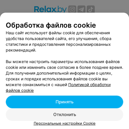
О проекте
Новости проекта
Размещение рекламы
Обработка файлов cookie
Вакансии
Публичный договор
Способы оплаты
Наш сайт использует файлы cookie для обеспечения
Публичный договор по использованию сервиса
удобства пользователей сайта, его улучшения, сбора
«Афиша»
статистики и предоставления персонализированных
Пользовательское соглашение
рекомендаций.
Написать в поддержку
Вы можете настроить параметры использования файлов
Связаться по вопросам сотрудничества
cookie или изменить свое согласие в более позднее время.
Написать руководителю relax.by
Для получения дополнительной информации о целях,
сроках и порядке использования файлов cookie вы
Персональные настройки cookie
можете ознакомиться с нашей
Политикой обработки
Обработка персональных данных
файлов cookie
Принять
© 2026 ООО «Артокс Лаб», УНП 191700409, регистрирующий орган -
Отклонить
Минский горисполком
| 220012, Республика Беларусь, г. Минск,
улица Толбухина, 2, пом. 16 | info@relax.by
Персональные настройки Cookie