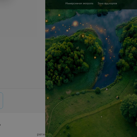
р
© 2026 ООО «Артокс Лаб», УНП 191700409,
регистрирующий орган - Минский горисполком
|