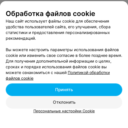
Обработка файлов cookie
О проекте
Новости проекта
Размещение рекламы
Наш сайт использует файлы cookie для обеспечения
Вакансии
Публичный договор
Способы оплаты
удобства пользователей сайта, его улучшения, сбора
статистики и предоставления персонализированных
Публичный договор по использованию сервиса
рекомендаций.
«Афиша»
Пользовательское соглашение
Вы можете настроить параметры использования файлов
cookie или изменить свое согласие в более позднее время.
Написать в поддержку
Для получения дополнительной информации о целях,
Связаться по вопросам сотрудничества
сроках и порядке использования файлов cookie вы
Написать руководителю relax.by
можете ознакомиться с нашей
Политикой обработки
файлов cookie
Персональные настройки cookie
Обработка персональных данных
Принять
Отклонить
© 2026 ООО «Артокс Лаб», УНП 191700409, регистрирующий орган -
Персональные настройки Cookie
Минский горисполком
| 220012, Республика Беларусь, г. Минск,
улица Толбухина, 2, пом. 16 | info@relax.by