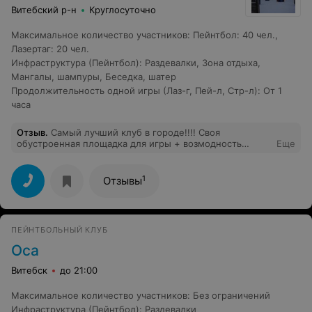
Витебский р-н
Круглосуточно
Максимальное количество участников
:
Пейнтбол: 40 чел.,
Лазертаг: 20 чел.
Инфраструктура (Пейнтбол)
:
Раздевалки
,
Зона отдыха
,
Мангалы, шампуры
,
Беседка, шатер
Продолжительность одной игры (Лаз-г, Пей-л, Стр-л)
:
От 1
часа
Отзыв
.
Самый лучший клуб в городе!!!! Своя
обустроенная площадка для игры + возмодность
Еще
остаться на шашлык!!! Играл, играю и буду только у
них играть!!! Респект и уважуха Вам!
1
Отзывы
ПЕЙНТБОЛЬНЫЙ КЛУБ
Оса
Витебск
до 21:00
Максимальное количество участников
:
Без ограничений
Инфраструктура (Пейнтбол)
:
Раздевалки