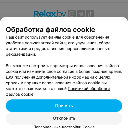
О проекте
Новости проекта
Размещение рекламы
Обработка файлов cookie
Вакансии
Публичный договор
Способы оплаты
Наш сайт использует файлы cookie для обеспечения
Публичный договор по использованию сервиса
удобства пользователей сайта, его улучшения, сбора
«Афиша»
статистики и предоставления персонализированных
Пользовательское соглашение
рекомендаций.
Написать в поддержку
Вы можете настроить параметры использования файлов
Связаться по вопросам сотрудничества
cookie или изменить свое согласие в более позднее время.
Написать руководителю relax.by
Для получения дополнительной информации о целях,
сроках и порядке использования файлов cookie вы
Персональные настройки cookie
можете ознакомиться с нашей
Политикой обработки
Обработка персональных данных
файлов cookie
Принять
© 2026 ООО «Артокс Лаб», УНП 191700409, регистрирующий орган -
Отклонить
Минский горисполком
| 220012, Республика Беларусь, г. Минск,
улица Толбухина, 2, пом. 16 | info@relax.by
Персональные настройки Cookie