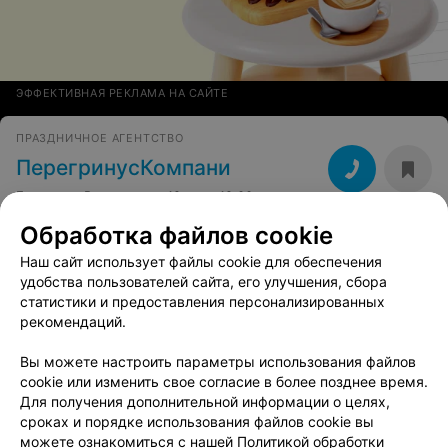
ЭФФЕКТИВНАЯ РЕКЛАМА НА САЙТЕ
ПРАЗДНИЧНОЕ АГЕНТСТВО
ПерегринусКомпани
Брест, ул. Воровского, 19
до 19:00
Обработка файлов cookie
Максимальное количество участников
:
30 чел.
Инфраструктура (Пейнтбол)
:
Зона отдыха
,
Мангалы, шампуры
,
Наш сайт использует файлы cookie для обеспечения
Беседка, шатер
удобства пользователей сайта, его улучшения, сбора
Продолжительность одной игры (Лаз-г, Пей-л, Стр-л)
:
От 1
статистики и предоставления персонализированных
часа
рекомендаций.
Вы можете настроить параметры использования файлов
cookie или изменить свое согласие в более позднее время.
Для получения дополнительной информации о целях,
сроках и порядке использования файлов cookie вы
можете ознакомиться с нашей
Политикой обработки
Добавить компанию