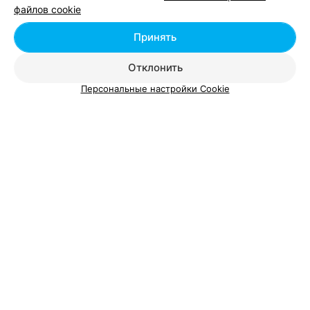
файлов cookie
Добавить специалиста
Принять
Отклонить
Персональные настройки Cookie
О проекте
Новости проекта
Размещение рекламы
Вакансии
Публичный договор
Способы оплаты
Публичный договор по использованию сервиса
«Афиша»
Пользовательское соглашение
Написать в поддержку
Связаться по вопросам сотрудничества
Написать руководителю relax.by
Персональные настройки cookie
Обработка персональных данных