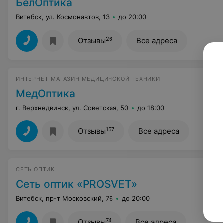
БелОптика
Витебск, ул. Космонавтов, 13
до 20:00
26
Отзывы
Все адреса
ИНТЕРНЕТ-МАГАЗИН МЕДИЦИНСКОЙ ТЕХНИКИ
МедОптика
г. Верхнедвинск, ул. Советская, 50
до 18:00
157
Отзывы
Все адреса
СЕТЬ ОПТИК
Сеть оптик «PROSVET»
Витебск, пр-т Московский, 76
до 20:00
74
Отзывы
Все адреса