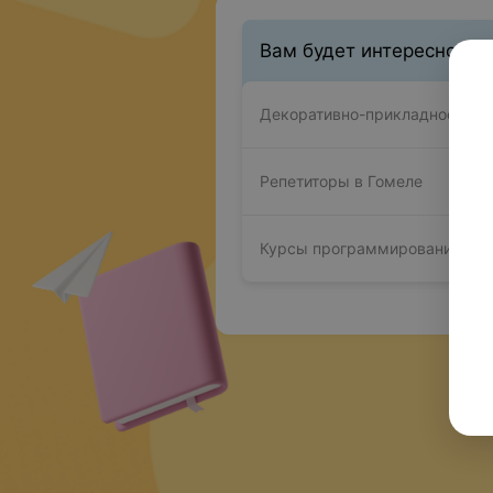
Вам будет интересно
Декоративно-прикладное иску
Репетиторы в Гомеле
Курсы программирования в Г