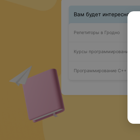
Вам будет интересно
Репетиторы в Гродно
Курсы программирования в Г
Программирование С++ в Гро