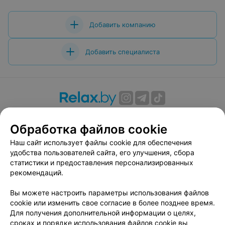
Добавить компанию
Добавить специалиста
О проекте
Новости проекта
Размещение рекламы
Обработка файлов cookie
Вакансии
Публичный договор
Способы оплаты
Публичный договор по использованию сервиса
Наш сайт использует файлы cookie для обеспечения
«Афиша»
удобства пользователей сайта, его улучшения, сбора
статистики и предоставления персонализированных
Пользовательское соглашение
рекомендаций.
Написать в поддержку
Вы можете настроить параметры использования файлов
Связаться по вопросам сотрудничества
cookie или изменить свое согласие в более позднее время.
Написать руководителю relax.by
Для получения дополнительной информации о целях,
Персональные настройки cookie
сроках и порядке использования файлов cookie вы