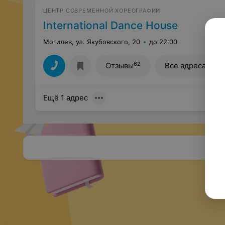
ЦЕНТР СОВРЕМЕННОЙ ХОРЕОГРАФИИ
International Dance House
Могилев, ул. Якубовского, 20
до 22:00
62
Отзывы
Все адреса
Ещё 1 адрес