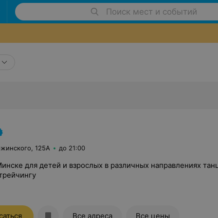
Поиск мест и событий
ржинского, 125А
до 21:00
Минске для детей и взрослых в различных направлениях тан
стрейчингу
саться
Все адреса
Все цены