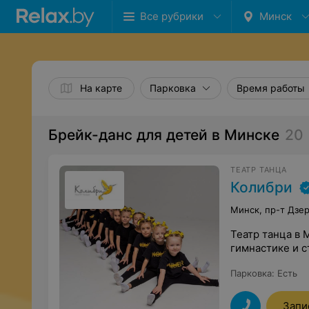
Все рубрики
Минск
На карте
Парковка
Время работы
Брейк-данс для детей в Минске
20
ТЕАТР ТАНЦА
Колибри
Минск, пр-т Дзе
Театр танца в 
гимнастике и 
Парковка
:
Есть
Запи