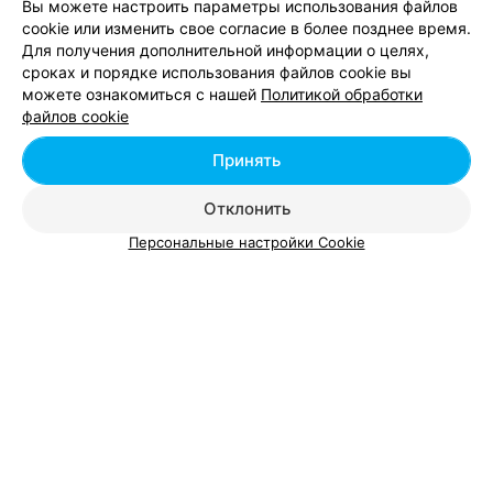
Вы можете настроить параметры использования файлов
cookie или изменить свое согласие в более позднее время.
Для получения дополнительной информации о целях,
КНИЖНЫЙ МАГАЗИН
сроках и порядке использования файлов cookie вы
Белкнига
можете ознакомиться с нашей
Политикой обработки
Полоцк, ул. Коммунистическая, 21
до 17:00
файлов cookie
Принять
18
Отзывы
Все адреса
Отклонить
Персональные настройки Cookie
КНИЖНЫЙ ИНТЕРНЕТ-МАГАЗИН
Stranichka
Минск
до 21:00
ИНТЕРНЕТ-МАГАЗИН
МультиПульти
Новополоцк
до 20:00