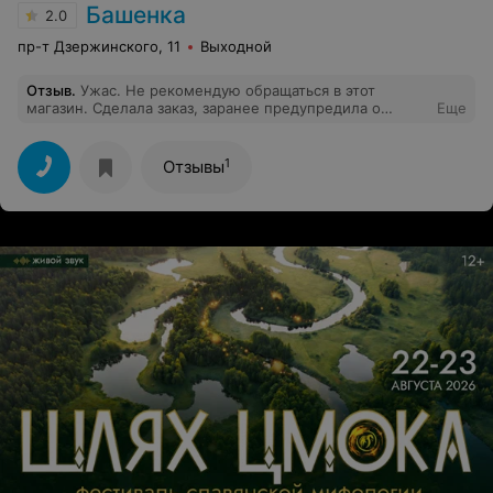
Башенка
2.0
пр-т Дзержинского, 11
Выходной
Отзыв
.
Ужас. Не рекомендую обращаться в этот
магазин. Сделала заказ, заранее предупредила о
Еще
необходимости забрать заказ в пт. Сказали все ок,
будет сделано. А в пт,когда позвонила сказали, что в
лучшем случае доставят через неделю. На мое
1
Отзывы
замечание, что можно предупредить клиентов,
сообщили, что у нас 100 клиентов и что
нецелесообразно предупреждать всех.