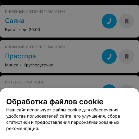
КНИЖНЫЙ ИНТЕРНЕТ-МАГАЗИН
Саяна
Брест
до 20:00
КНИЖНЫЙ ИНТЕРНЕТ-МАГАЗИН
Прастора
Минск
Круглосуточно
ИНТЕРНЕТ-МАГАЗИН
Вундеркинд
Обработка файлов cookie
Минск
до 20:00
Наш сайт использует файлы cookie для обеспечения
удобства пользователей сайта, его улучшения, сбора
КНИЖНЫЙ ИНТЕРНЕТ-МАГАЗИН
статистики и предоставления персонализированных
Книги БГЭУ
рекомендаций.
Минск
Выходной