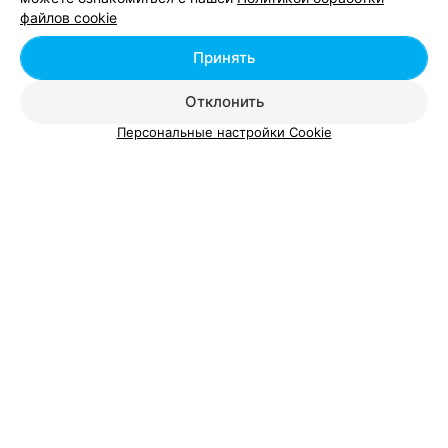
файлов cookie
КНИЖНЫЙ ИНТЕРНЕТ-МАГАЗИН
Принять
Stranichka
Отклонить
Минск
с 09:00
Персональные настройки Cookie
ИНТЕРНЕТ-МАГАЗИН
МультиПульти
Новополоцк
с 09:00
КНИЖНЫЙ ИНТЕРНЕТ-МАГАЗИН
Literatura
Минск
с 09:00
КНИЖНЫЙ ИНТЕРНЕТ-МАГАЗИН
Likbez
Минск
Круглосуточно