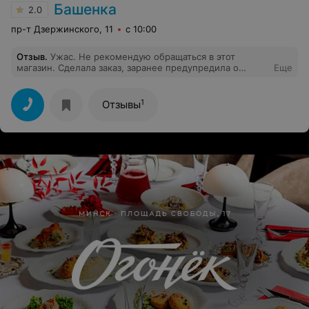
Башенка
2.0
пр-т Дзержинского, 11
с 10:00
Отзыв
.
Ужас. Не рекомендую обращаться в этот
магазин. Сделала заказ, заранее предупредила о
Еще
необходимости забрать заказ в пт. Сказали все ок,
будет сделано. А в пт,когда позвонила сказали, что в
лучшем случае доставят через неделю. На мое
1
Отзывы
замечание, что можно предупредить клиентов,
сообщили, что у нас 100 клиентов и что
нецелесообразно предупреждать всех.