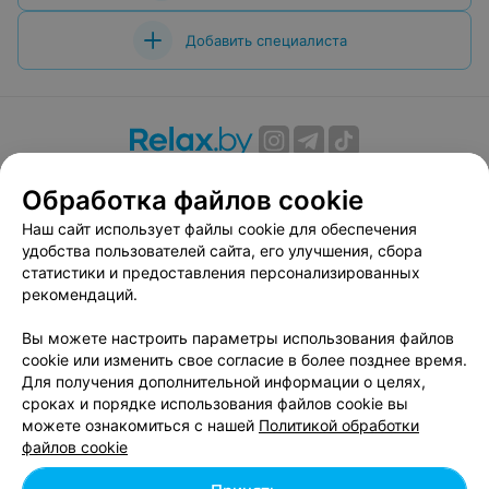
Добавить специалиста
О проекте
Новости проекта
Размещение рекламы
Обработка файлов cookie
Вакансии
Публичный договор
Способы оплаты
Наш сайт использует файлы cookie для обеспечения
Публичный договор по использованию сервиса
удобства пользователей сайта, его улучшения, сбора
«Афиша»
статистики и предоставления персонализированных
Пользовательское соглашение
рекомендаций.
Написать в поддержку
Вы можете настроить параметры использования файлов
Связаться по вопросам сотрудничества
cookie или изменить свое согласие в более позднее время.
Написать руководителю relax.by
Для получения дополнительной информации о целях,
сроках и порядке использования файлов cookie вы
Персональные настройки cookie
можете ознакомиться с нашей
Политикой обработки
Обработка персональных данных
файлов cookie