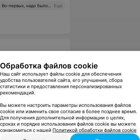
 есть с чем сравнивать). В-третьих. понравилась работа с удаленным преподавателем. Очень современный подход.
Еще
Обработка файлов cookie
Наш сайт использует файлы cookie для обеспечения
. На все вопросы были получены ответы. Алина дала очень много, думаю, кто хотел, тот взял. Спасибо курсам "Лидер"!
Еще
удобства пользователей сайта, его улучшения, сбора
статистики и предоставления персонализированных
рекомендаций.
Вы можете настроить параметры использования файлов
cookie или изменить свое согласие в более позднее время.
Для получения дополнительной информации о целях,
сроках и порядке использования файлов cookie вы можете
ознакомиться с нашей
Политикой обработки файлов cookie