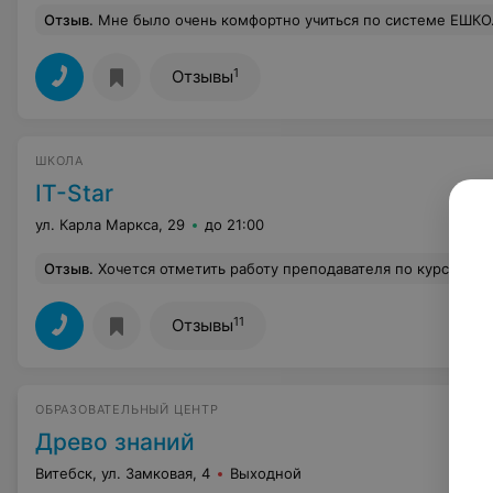
Отзыв
.
Мне было очень комфортно учиться по системе ЕШКО. Во-первых, надо было срочно освоить азы польского и времени ждать "когда группа соберется" у меня не было. Во-вторых, очень доступно и интересно изложен материал (польский - мой 3й иностранный , так что
1
Отзывы
ШКОЛА
IT-Star
ул. Карла Маркса, 29
до 21:00
Отзыв
.
Хочется отметить работу преподавателя по курсам CorelDrow и Photoshop. Благодаря ей, трехчасовые вечерние занятия, проходили на одном дыхании. Очень много нужной и полезной информации, огромное количество практики. Я пришел на занятия "с ноля", но все было понятно и доступно
11
Отзывы
ОБРАЗОВАТЕЛЬНЫЙ ЦЕНТР
Древо знаний
Витебск, ул. Замковая, 4
Выходной