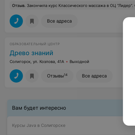
Отзыв
.
Закончила курс Классического массажа в ОЦ "Лидер". Огромную благодарность хочу выразить своему преподавателю Кириллу Андрееву. Объяснял и показывал все максимально понятно и доступно. Обучение прошло, как говорится, на одном дыхании. Много было практических советов и знаний сверх программы. С уверенность могу сказать, что че
Все адреса
ОБРАЗОВАТЕЛЬНЫЙ ЦЕНТР
Древо знаний
Солигорск, ул. Козлова, 41А
Выходной
14
Отзывы
Все адреса
Вам будет интересно
Курсы Java в Солигорске