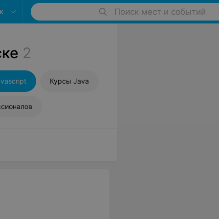
к
Поиск мест и событий
ске
2
vascript
Курсы Java
ссионалов