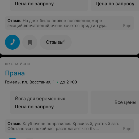
Цена по запросу
Цена по запросу
Отзыв
.
На днях было первое посещение,море
эмоций,впечатлений,очень хочется придти туда
Еще
снова,интерьер красивый,освежающий,приятные
тренер,занятие проходит спокойно,если что-то не
получается тренер повторит с тобой это, понравилось,
8
Отзывы
относительно других цен в Гомеле,цены на посещение
Саяны,не дорогие)
ШКОЛА ЙОГИ
Прана
Гомель, пл. Восстания, 1
до 21:00
Йога для беременных
Все цены
Цена по запросу
Отзыв
.
Клуб очень понравился. Красивый, уютный зал.
Обстановка спокойная, располагает что бы
Еще
расслабится и погрузится в асаны. Зал оснащен всем
необходимым для занятий, включая коврики и пледы.