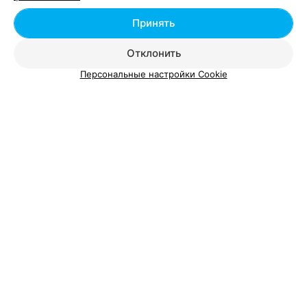
Добавить специалиста
Принять
Отклонить
Персональные настройки Cookie
О проекте
Новости проекта
Размещение рекламы
Вакансии
Публичный договор
Способы оплаты
Публичный договор по использованию сервиса
«Афиша»
Пользовательское соглашение
Написать в поддержку
Связаться по вопросам сотрудничества
Написать руководителю relax.by
Персональные настройки cookie
Обработка персональных данных