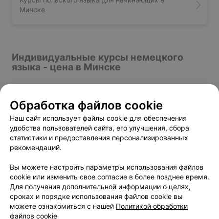
Минске
Индивидуальные курсы немецкого
языка - цена в Минске
Абонемент на 12 индивидуальных занятий в
Обработка файлов cookie
от 240 руб.
месяц по немецкому языку
Наш сайт использует файлы cookie для обеспечения
Абонемент на 4 индивидуальных занятия в
от 140 руб.
удобства пользователей сайта, его улучшения, сбора
месяц по немецкому языку
статистики и предоставления персонализированных
Абонемент на 8 индивидуальных занятий в
от 180 руб.
рекомендаций.
месяц по немецкому языку
Вы можете настроить параметры использования файлов
cookie или изменить свое согласие в более позднее время.
Для получения дополнительной информации о целях,
сроках и порядке использования файлов cookie вы
можете ознакомиться с нашей
Политикой обработки
Добавить компанию
файлов cookie