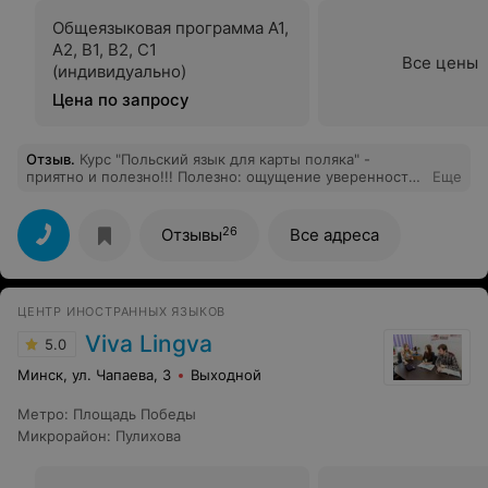
Общеязыковая программа A1,
A2, B1, B2, C1
Все цены
(индивидуально)
Цена по запросу
Отзыв
.
Курс "Польский язык для карты поляка" -
приятно и полезно!!! Полезно: ощущение уверенности
Еще
при прохождении собеседования в консульстве
(разговорный язык + вся необходимая информация).
Приятно: обучение проходит интересно и в приятной
26
Отзывы
Все адреса
дружеской атмосфере. Большое спасибо Алле!!!
Польский язык стал для меня хобби, планирую
заниматься и дальше.
ЦЕНТР ИНОСТРАННЫХ ЯЗЫКОВ
Viva Lingva
5.0
Минск, ул. Чапаева, 3
Выходной
Метро
:
Площадь Победы
Микрорайон
:
Пулихова