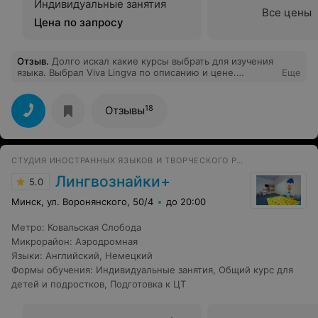
Индивидуальные занятия
Все цены
Цена по запросу
Отзыв
.
Долго искал какие курсы выбрать для изучения
языка. Выбрал Viva Lingva по описанию и цене.
Еще
Занимаюсь уже месяц и уже есть первые результаты.
Интересная программа, особая благодарность
преподавателю Катерине, скучно не бывает, время
18
Отзывы
урока проходит не заметно. Рекомендую
СТУДИЯ ИНОСТРАННЫХ ЯЗЫКОВ И ТВОРЧЕСКОГО РАЗВИТИЯ
Лингвознайки+
5.0
Минск, ул. Воронянского, 50/4
до 20:00
Метро
:
Ковальская Слобода
Микрорайон
:
Аэродромная
Языки
:
Английский
,
Немецкий
Формы обучения
:
Индивидуальные занятия
,
Общий курс для
детей и подростков
,
Подготовка к ЦТ