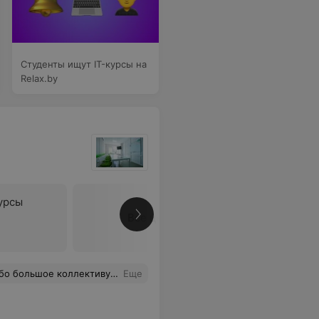
Студенты ищут IT-курсы на
Relax.by
урсы
Все цены
каждый день приносил разные интересные поделки. Подтянул английский. Обязательно придём ещё.
Еще