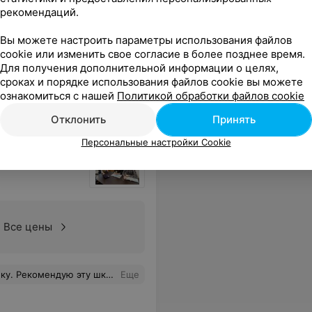
 по Skype
рекомендаций.
Вы можете настроить параметры использования файлов
пеподавателя я смогла успешно сдать экзамен у консула на Карту Поляка.
Еще
cookie или изменить свое согласие в более позднее время.
Для получения дополнительной информации о целях,
сроках и порядке использования файлов cookie вы можете
ознакомиться с нашей
Политикой обработки файлов cookie
Отклонить
Принять
Персональные настройки Cookie
Все цены
проверку домашнего задания, перевод. Занятия интересные и эффективные, приносящие хороший результат. Оценка 10 из 10.
Еще