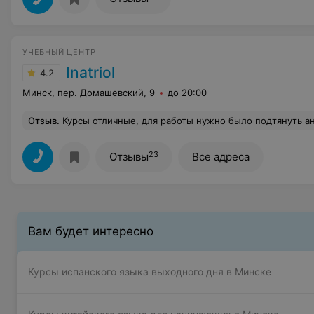
УЧЕБНЫЙ ЦЕНТР
Inatriol
4.2
Минск, пер. Домашевский, 9
до 20:00
Отзыв
.
Курсы отличные, для работы нужно было подтянуть английский до intermediate, самой учить – не вариант, поэтому решила пойти в ИнаТриол. Большим плюсом было отсутствие объемных домашних заданий и то, что преподаватели на каждом занятии проводили обучающие игры и т.п, действительно очень помогло в изучени
23
Отзывы
Все адреса
Вам будет интересно
Курсы испанского языка выходного дня в Минске