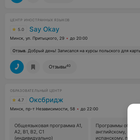
ЦЕНТР ИНОСТРАННЫХ ЯЗЫКОВ
Say Okay
5.0
Минск, ул. Притыцкого, 29
до 20:00
Отзыв
.
Добрый день! Записался на курсы польского для карты поляка, девушка предложила несколько вариантов групп и сказала, что еще идет набор. Обещала перезвонить. Действительно, связались со мной через пару дней! Мне как занятому человеку такой подход нравится. Занятия начались почти через 2 недели после оплаты. Преподавате
40
Отзывы
ОБРАЗОВАТЕЛЬНЫЙ ЦЕНТР
Оксбридж
4.7
Минск, пр-т Независимости, 58
до 22:00
Общеязыковая программа A1,
Программы обучен
A2, B1, B2, С1
английскому, фран
(индивидуально)
испанскому, польс