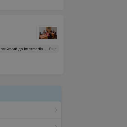
и языка. Сейчас уровень намного выше, спокойно читаю проф литературу, хотя особо не уделяла внимание самостоятельной подготовке.
Еще