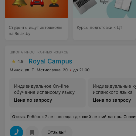
Студенты ищут автошколы
Курсы подготовки к ЦТ
на Relax.by
ШКОЛА ИНОСТРАННЫХ ЯЗЫКОВ
Royal Campus
4.9
Минск, ул. П. Мстиславца, 20
до 21:00
Индивидуальное On-line
Индивидуальные к
обучение испансому языку
испанского языка
Цена по запросу
Цена по запросу
Отзыв
.
Ребёнок 7 лет посещал детский летний лагерь. Спасибо большое коллективу педагогов за профессиональный подход к детям. Сыну очень понравилось участвовать в разных мероприятиях. Каждое утро с радостью шёл в лагерь, 
8
Отзывы